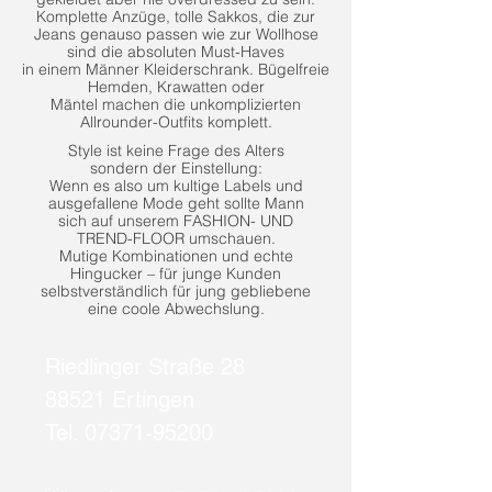
Komplette Anzüge, tolle Sakkos, die zur
Jeans genauso passen wie zur Wollhose
sind die absoluten Must-Haves
in einem Männer Kleiderschrank. Bügelfreie
Hemden, Krawatten oder
Mäntel machen die unkomplizierten
Allrounder-
Outfits komplett.
Style ist keine Frage des Alters
sondern der Einstellung:
Wenn es also um kultige Labels und
ausgefallene Mode geht sollte Mann
sich auf unserem FASHION- UND
TREND-FLOOR umschauen.
Mutige Kombinationen und echte
Hingucker – für junge Kunden
selbstverständlich für jung gebliebene
eine coole Abwechslung.
Riedlinger Straße 28
88521 Ertingen
Tel. 07371-95200