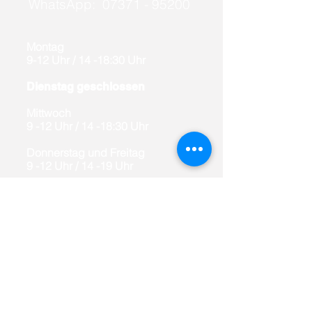
WhatsApp:
07371 - 95200
Montag
9-12 Uhr / 14 -18:30 Uhr
Dienstag
geschlossen
Mittwoch
9 -12 Uhr / 14 -18:30 Uhr
Donnerstag und Freitag
9 -12 Uhr /
14 -19 Uhr
Jeden Samstag
9 -16 Uhr
Newsletter abonnieren
Impressum
Datenschutz