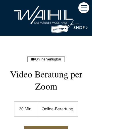
SHOP
Online verfügbar
Video Beratung per
Zoom
30 Min.
3
Online-Berartung
0
M
i