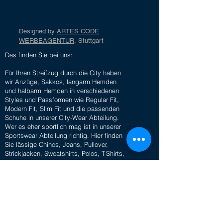
Designed by
ARTES CODE
WERBEAGENTUR
, Stuttgart
Das finden Sie bei uns:
Für Ihren Streifzug durch die City haben
wir Anzüge, Sakkos, langarm Hemden
und halbarm Hemden in verschiedenen
Styles und Passformen wie Regular Fit,
Modern Fit, Slim Fit und die passenden
Schuhe in unserer City-Wear Abteilung.
Wer es eher sportlich mag ist in unserer
Sportswear Abteilung richtig. Hier finden
Sie lässige Chinos, Jeans, Pullover,
Strickjacken, Sweatshirts, Polos, T-Shirts,
Jacken, Blousons, Sneaker und vieles
mehr.
Für die Trendbewussten haben wir in
unserer Fashion-Trend Abteilung
Hoodies, Mäntel, Longsleeves, Shorts,
Hemd-Jacken in coolen, modernen und
lässigen Styles.
Selbstverständlich