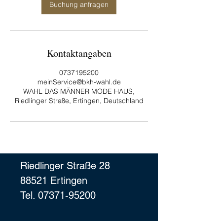
n
Buchung anfragen
.
Kontaktangaben
0737195200
meinService@bkh-wahl.de
WAHL DAS MÄNNER MODE HAUS,
Riedlinger Straße, Ertingen, Deutschland
Riedlinger Straße 28
88521 Ertingen
Tel. 07371-95200